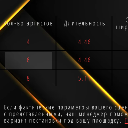
Кол-во артистов
Длительность
шир
4
4.46
6
4.46
8
5.11
Если фактические параметры вашего сцен
с представленными, наш менеджер помож
вариант постановки под вашу площадку.
П