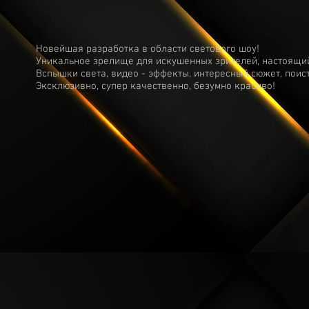
Новейшая разработка в области светового шоу!
Уникальное зрелище для искушенных зрителей, настоящи
Вспышки света, видео - эффекты, интересный сюжет, поис
Эксклюзивно, супер качественно, безумно красиво!